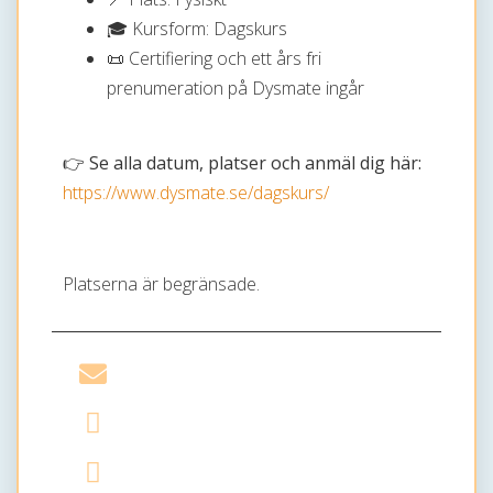
🎓 Kursform: Dagskurs
📜 Certifiering och ett års fri
prenumeration på Dysmate ingår
👉
Se alla datum, platser och anmäl dig här:
https://www.dysmate.se/dagskurs/
Platserna är begränsade.
Del på e-post
Del på Twitter
Del på Facebook