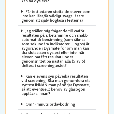
kan ha dyslexi?
Får testledaren stötta de elever som
inte kan läsa/är väldigt svaga läsare
genom att själv högläsa i testerna?
Jag ställer mig frågande till varför
resultaten på arbetsminne och snabb
automatisk benämning (som räknas
som sekundära indikatorer i Logos) är
avgörande i Dysmate för om man kan
dra slutsatsen dyslexi eller inte, när
eleven har fått resultat under
genomsnittet på nästan alla (5 av 6)
deltest i screeningtestet?
Kan elevens syn påverka resultaten
vid screening. Ska man genomföra ett
syntest INNAN man påbörjar Dysmate,
så att eventuellt behov av glasögon
upptäcks innan?
Om 1-minuts ordavkodning