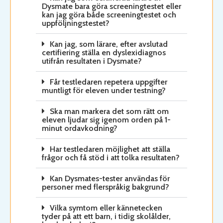
Dysmate bara göra screeningtestet eller
kan jag göra både screeningtestet och
uppföljningstestet?
Kan jag, som lärare, efter avslutad
certifiering ställa en dyslexidiagnos
utifrån resultaten i Dysmate?
Får testledaren repetera uppgifter
muntligt för eleven under testning?
Ska man markera det som rätt om
eleven ljudar sig igenom orden på 1-
minut ordavkodning?
Har testledaren möjlighet att ställa
frågor och få stöd i att tolka resultaten?
Kan Dysmates-tester användas för
personer med flerspråkig bakgrund?
Vilka symtom eller kännetecken
tyder på att ett barn, i tidig skolålder,