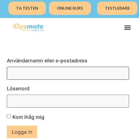
TA TESTEN
ONLINE KURS
TESTLEDARE
MER OM TESTERNA
Användarnamn eller e-postadress
Lösenord
Kom ihåg mig
Logga in