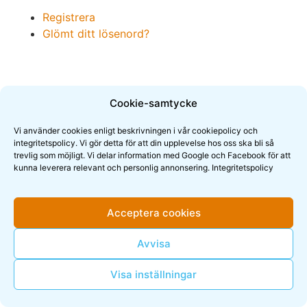
Registrera
Glömt ditt lösenord?
Cookie-samtycke
Vi använder cookies enligt beskrivningen i vår cookiepolicy och
integritetspolicy. Vi gör detta för att din upplevelse hos oss ska bli så
trevlig som möjligt. Vi delar information med Google och Facebook för att
kunna leverera relevant och personlig annonsering.
Integritetspolicy
Anmäl dig till nyhetsbrevet
Acceptera cookies
© 2022 Dysmate – fueled by
BENZIN AS
Avvisa
Visa inställningar